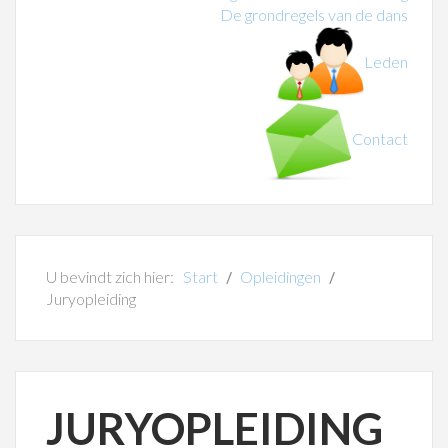
De grondregels van de dans
Leden
Contact
U bevindt zich hier:
Start
Opleidingen
Juryopleiding
JURYOPLEIDING