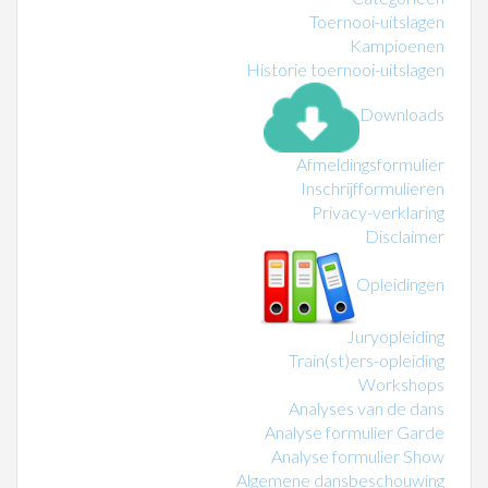
Toernooi-uitslagen
Kampioenen
Historie toernooi-uitslagen
Downloads
Afmeldingsformulier
Inschrijfformulieren
Privacy-verklaring
Disclaimer
Opleidingen
Juryopleiding
Train(st)ers-opleiding
Workshops
Analyses van de dans
Analyse formulier Garde
Analyse formulier Show
Algemene dansbeschouwing