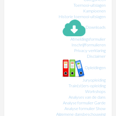
Toernooi-uitslagen
Kampioenen
Historie toernooi-uitslagen
Downloads
Afmeldingsformulier
Inschrijfformulieren
Privacy-verklaring
Disclaimer
Opleidingen
Juryopleiding
Train(st)ers-opleiding
Workshops
Analyses van de dans
Analyse formulier Garde
Analyse formulier Show
Algemene dansbeschouwing