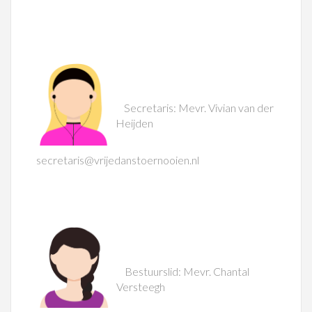
Secretaris: Mevr. Vivian van der
Heijden
secretaris@vrijedanstoernooien.nl
Bestuurslid: Mevr. Chantal
Versteegh