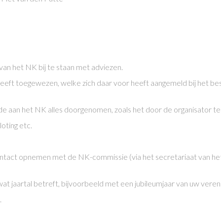
an het NK bij te staan met adviezen.
heeft toegewezen, welke zich daar voor heeft aangemeld bij het
 aan het NK alles doorgenomen, zoals het door de organisator t
oting etc.
 contact opnemen met de NK-commissie (via het secretariaat van h
at jaartal betreft, bijvoorbeeld met een jubileumjaar van uw vereni
.