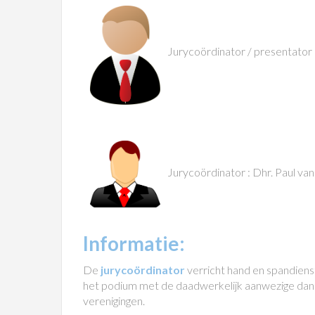
Jurycoördinator / presentator 
Jurycoördinator : Dhr. Paul va
Informatie:
De
jurycoördinator
verricht hand en spandiens
het podium met de daadwerkelijk aanwezige dans
verenigingen.