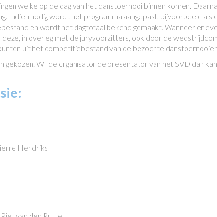
ingen welke op de dag van het danstoernooi binnen komen. Daarn
ng. Indien nodig wordt het programma aangepast, bijvoorbeeld als e
iebestand en wordt het dagtotaal bekend gemaakt. Wanneer er e
deze, in overleg met de juryvoorzitters, ook door de wedstrijdco
punten uit het competitiebestand van de bezochte danstoernooi
en gekozen. Wil de organisator de presentator van het SVD dan ka
sie:
rre Hendriks
 Piet van den Putte