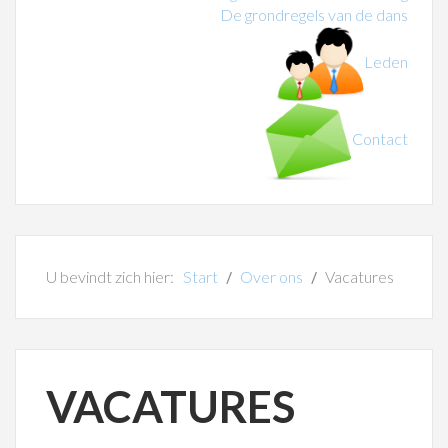
De grondregels van de dans
Leden
Contact
U bevindt zich hier:
Start
Over ons
Vacatures
VACATURES