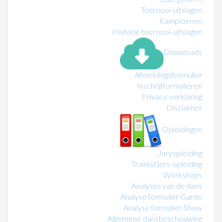
Toernooi-uitslagen
Kampioenen
Historie toernooi-uitslagen
Downloads
Afmeldingsformulier
Inschrijfformulieren
Privacy-verklaring
Disclaimer
Opleidingen
Juryopleiding
Train(st)ers-opleiding
Workshops
Analyses van de dans
Analyse formulier Garde
Analyse formulier Show
Algemene dansbeschouwing