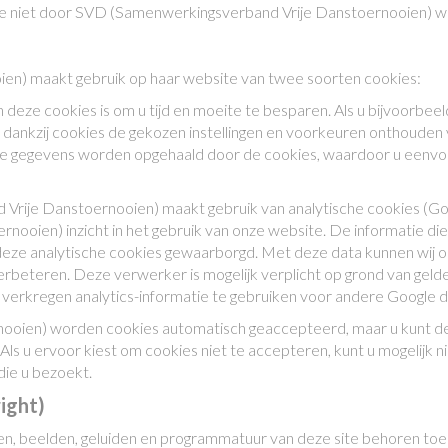
 die niet door SVD (Samenwerkingsverband Vrije Danstoernooien)
n) maakt gebruik op haar website van twee soorten cookies:
 deze cookies is om u tijd en moeite te besparen. Als u bijvoorbe
en dankzij cookies de gekozen instellingen en voorkeuren onthoude
de gegevens worden opgehaald door de cookies, waardoor u eenvo
Vrije Danstoernooien) maakt gebruik van analytische cookies (Goo
nooien) inzicht in het gebruik van onze website. De informatie d
 deze analytische cookies gewaarborgd. Met deze data kunnen wij 
rbeteren. Deze verwerker is mogelijk verplicht op grond van gelde
verkregen analytics-informatie te gebruiken voor andere Google d
oien) worden cookies automatisch geaccepteerd, maar u kunt de i
 u ervoor kiest om cookies niet te accepteren, kunt u mogelijk ni
die u bezoekt.
ight)
ten, beelden, geluiden en programmatuur van deze site behoren t