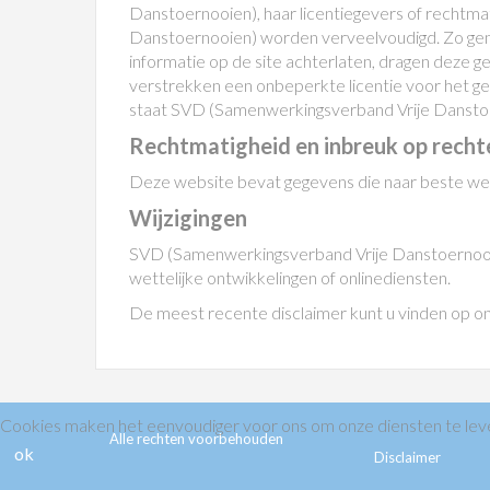
Danstoernooien), haar licentiegevers of rechtma
Danstoernooien) worden verveelvoudigd. Zo gena
informatie op de site achterlaten, dragen deze
verstrekken een onbeperkte licentie voor het g
staat SVD (Samenwerkingsverband Vrije Danstoerno
Rechtmatigheid en inbreuk op recht
Deze website bevat gegevens die naar beste wete
Wijzigingen
SVD (Samenwerkingsverband Vrije Danstoernooien
wettelijke ontwikkelingen of onlinediensten.
De meest recente disclaimer kunt u vinden op o
Cookies maken het eenvoudiger voor ons om onze diensten te leve
Alle rechten voorbeh
ok
Disclaimer