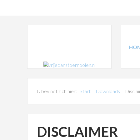
HO
U bevindt zich hier:
Start
Downloads
Discla
DISCLAIMER