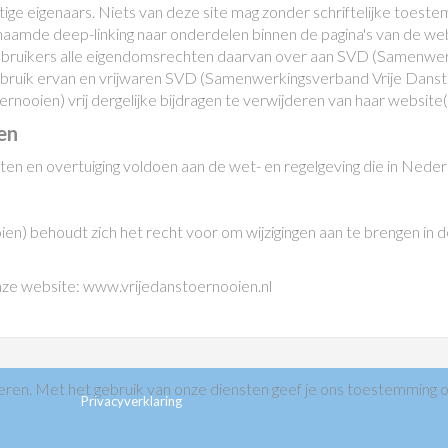
tige eigenaars. Niets van deze site mag zonder schriftelijke toe
amde deep-linking naar onderdelen binnen de pagina's van de web
 gebruikers alle eigendomsrechten daarvan over aan SVD (Samenwer
ebruik ervan en vrijwaren SVD (Samenwerkingsverband Vrije Dans
oien) vrij dergelijke bijdragen te verwijderen van haar website(s) 
en
n en overtuiging voldoen aan de wet- en regelgeving die in Nederla
) behoudt zich het recht voor om wijzigingen aan te brengen in d
nze website: www.vrijedanstoernooien.nl
ren. Met het gebruik van onze diensten geef je ons toestemming 
ouden
Privacyverklaring
Meer informatie