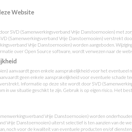
deze Website
door SVD (Samenwerkingsverband Vrije Danstoernooien) met zorg 
. SVD (Samenwerkingsverband Vrije Danstoernooien) verstrekt door
kingsverband Vrije Danstoernooien) worden aangeboden. Wijzigi
ormatie over Open Source software, wordt verwezen naar de webs
ijkheid
) aanvaardt geen enkele aansprakelijkheid voor het eventueel n
vaardt geen enkele aansprakelijkheid voor eventuele schade ten 
t verstrekt. Informatie op deze site wordt door SVD (Samenwerkin
m in uw situatie geschikt te zijn. Gebruik is op eigen risico. Het 
Samenwerkingsverband Vrije Danstoernooien) worden onderhouden z
ije Danstoernooien) uiterst selectief is ten aanzien van de web
van, noch voor de kwaliteit van eventuele producten en/of dienst